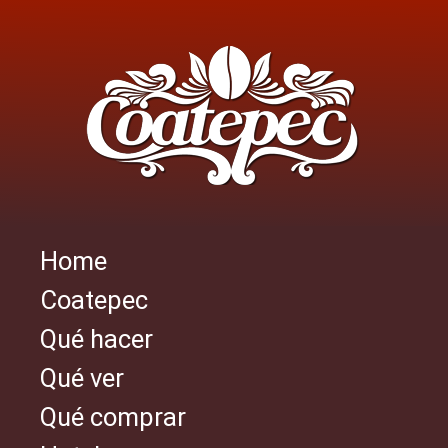
Skip
to
main
content
Home
Navegación
Coatepec
principal
Qué hacer
Qué ver
Qué comprar