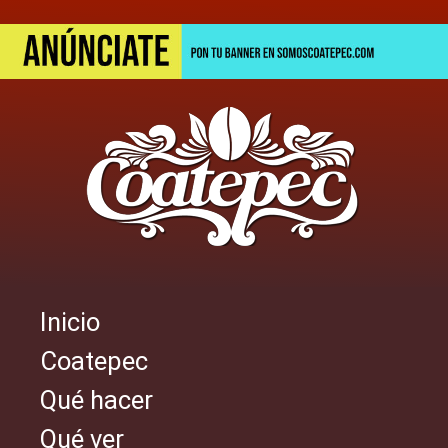
Pasar
al
contenido
principal
Inicio
Navegación
Coatepec
principal
Qué hacer
Qué ver