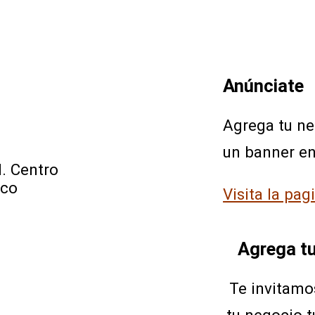
Anúnciate
Agrega tu n
un banner e
l. Centro
ico
Visita la pag
Agrega t
Te invitamo