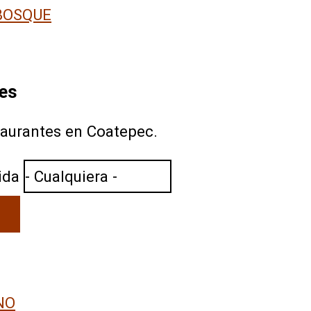
BOSQUE
es
taurantes en Coatepec.
ida
NO