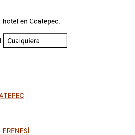
 hotel en Coatepec.
l
ATEPEC
 FRENESÍ