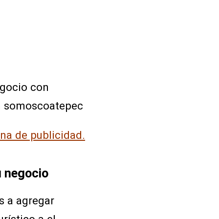
egocio con
n somoscoatepec
ina de publicidad.
u negocio
s a agregar